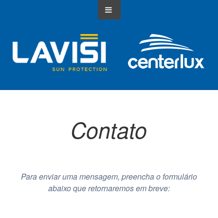
Contato
Para enviar uma mensagem, preencha o formulário
abaixo que retornaremos em breve: