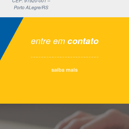
CEP: 91920-001 –
Porto ALegre/RS
entre em
contato
saiba mais